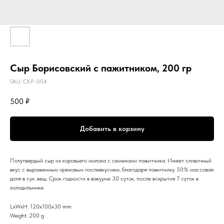
Сыр Борисовский с пажитником, 200 гр
SKU:
СКР-004
500
₽
Добавить в корзину
Полутвердый сыр из коровьего молока с семенами пажитника. Имеет сливочный
вкус с выраженным ореховым послевкусием, благодаря пажитнику. 50% массовая
доля в сух. вещ. Срок годности в вакууме 30 суток, после вскрытия 7 суток в
холодильнике.
LxWxH: 120x100x30 mm
Weight: 200 g