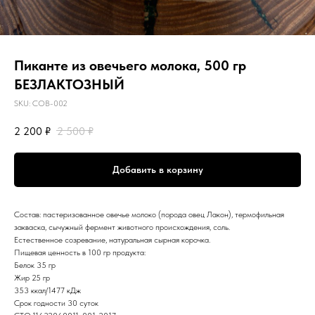
Пиканте из овечьего молока, 500 гр
БЕЗЛАКТОЗНЫЙ
SKU:
СОВ-002
2 200
₽
2 500
₽
Добавить в корзину
Состав: пастеризованное овечье молоко (порода овец Лакон), термофильная
закваска, сычужный фермент животного происхождения, соль.
Естественное созревание, натуральная сырная корочка.
Пищевая ценность в 100 гр продукта:
Белок 35 гр
Жир 25 гр
353 ккал/1477 кДж
Срок годности 30 суток