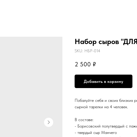
Набор сыров "ДЛ
SKU:
НБР-014
2 500
₽
Добавить в корзину
Побалуйте себя и своих близких 
сырной тарелки на 4 человек.
В составе:
- Борисовский полутвердый с паж
- твердый сыр Манчего