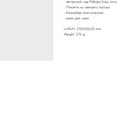
- авторский сыр Рабори (наш осно
- Пиканте из овечьего молока
- Камамбер классический
- джем для сыра
LxWxH: 210x160x50 mm
Weight: 570 g