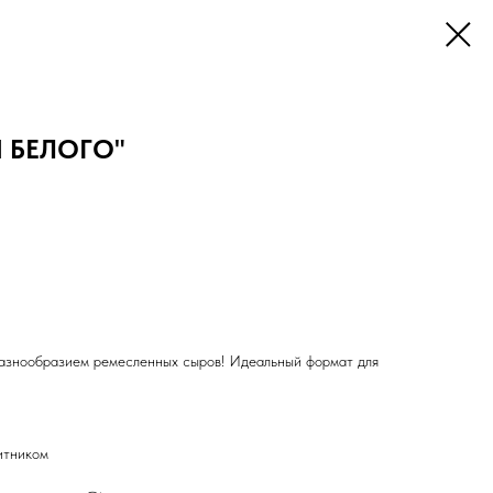
Я БЕЛОГО"
разнообразием ремесленных сыров! Идеальный формат для
итником